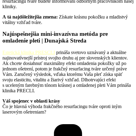
resurfacingu tváre budete informovaní odborným pracovníkom našej
kliniky.
A tá najdôležitejšia zmena:
Získate krásnu pokožku a mladistvý
vitálny vzhľad tváre.
Najúspešnejšia mini-invazívna metóda pre
omladenie pleti | Dunajská Streda
Estetická klinika PRESCLI
prináša svetovo uznávaný a aktuálne
najinovatívnejší prístroj svojho druhu aj pre slovenských klientov.
Ak chcete dosiahnuť maximálny efekt omladenia pokožky už po
jednom ošetrení, potom je frakčný resurfacing tváre určený práve
Vám. Zaručený výsledok, vďaka ktorému Vaša pleť získa späť
svoju elasticitu, vitalitu a žiarivý vzhľad. Dlhotrvajúci efekt
s uceleným farebným tónom krásnej a omladenej pleti Vám prináša
klinika PRECLI.
Váš spojenec v oblasti krásy
Čo je hlavná výhoda frakčného resurfacingu tváre oproti iným
laserovým ošetreniam?