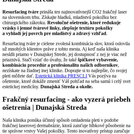
Resurfacing tváre
prináša ten najinovatívnejší CO2 frakčný laser
na slovenskom trhu. Získajte hladkú, mladistvú pokožku bez
chirurgického zákroku.
R
evolučné ošetrenie, ktoré redukuje
vrásky i jemné tvárové linky, zlepšuje textúru pokožky
a vyhladí jej povrch pre mladistvý a zdravý vzhľad
.
Resurfacing tváre je cielene zvolená kombinácia slov, ktorá oslovila
už mnohých klientov práve z tohto mesta. Aj keď naša klinika
nesídli priamo v Dunajskej Strede, jej dostupnosť z nej je viac než
priaznivá. Stačí vziať do úvahy, že také
špičkové vybavenie,
kombináciu procedúr a profesionalitu našich odborníkov
,
nezískate na žiadnej inej klinike. Doprajte si to najlepšie, čo svojej
pleti môžete dať.
Estetická klinika PRESCLI
Vás pozýva na
ošetrenie, ktoré dokáže zmeniť Váš pohľad na seba samú i celý svet
estetickej medicíny.
Dunajská Streda a okolie.
Frakčný resurfacing - ako vyzerá priebeh
ošetrenia | Dunajská Streda
Naša klinika ponúka účinný spôsob omladenia pleti v podobe
frakčnej laserovej dermabrázie, ktorá zaisťuje hĺbkové pôsobenie na
tie správne vrstvy Vašej pokožky. Tento inovatívny prístup zaručuje