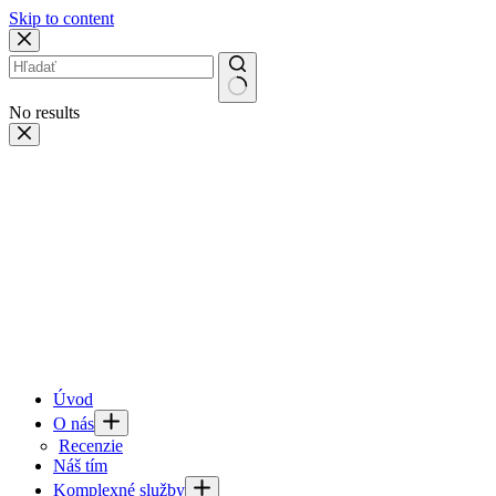
Skip to content
No results
Úvod
O nás
Recenzie
Náš tím
Komplexné služby