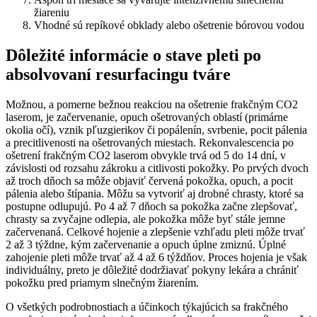
žiareniu
Vhodné sú repíkové obklady alebo ošetrenie bórovou vodou
Dôležité informácie o stave pleti po
absolvovaní resurfacingu tváre
Možnou, a pomerne bežnou reakciou na ošetrenie frakčným CO2
laserom, je začervenanie, opuch ošetrovaných oblastí (primárne
okolia očí), vznik pľuzgierikov či popálenín, svrbenie, pocit pálenia
a precitlivenosti na ošetrovaných miestach. Rekonvalescencia po
ošetrení frakčným CO2 laserom obvykle trvá od 5 do 14 dní, v
závislosti od rozsahu zákroku a citlivosti pokožky. Po prvých dvoch
až troch dňoch sa môže objaviť červená pokožka, opuch, a pocit
pálenia alebo štípania. Môžu sa vytvoriť aj drobné chrasty, ktoré sa
postupne odlupujú. Po 4 až 7 dňoch sa pokožka začne zlepšovať,
chrasty sa zvyčajne odlepia, ale pokožka môže byť stále jemne
začervenaná. Celkové hojenie a zlepšenie vzhľadu pleti môže trvať
2 až 3 týždne, kým začervenanie a opuch úplne zmiznú. Úplné
zahojenie pleti môže trvať až 4 až 6 týždňov. Proces hojenia je však
individuálny, preto je dôležité dodržiavať pokyny lekára a chrániť
pokožku pred priamym slnečným žiarením.
O všetkých podrobnostiach a účinkoch týkajúcich sa frakčného