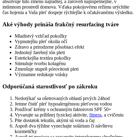
absolvuje túto zmenu najradšej, a zároveň najúspešnejšie, v
intímnom prostredí domova. Vďaka pokojovému režimu urýchlite
čas hojenia a Vaša pleť dospeje rýchlejšie k očakávanému výsledku.
Aké výhody prináša frakčný resurfacing tváre
Mladistvý vzhľad pokožky
Vypnutejšiu pleť okolia očí
Zdravo a prirodzene pôsobiaci efekt
Jednotný farebný tón pleti
Estetickejšia textúra pokožky
Stimuluje tvorbu kolagénu
Zmenšuje stupeň pórovitosti pleti
Významne redukuje vrásky
Odporúčaná starostlivosť po zákroku
Nedotýkať sa ošetrovaných oblastí prvých 24hod
Jemne čistiť pleť hypoalergénnou pleťovou vodou
Používať krémy s ochranným faktorovm SPF 50+
Vyvarujte sa prílišnej fyzickej aktivite,
fitness
, a cvičeniu
Pite dostatok tekutín, akými sú voda a čaj
Aspoň dva týždne vynechajte solárium či návštevu
kozmetičky
Aspoň tri mesiace sa vyvarujte intenzívnemu slnečnému