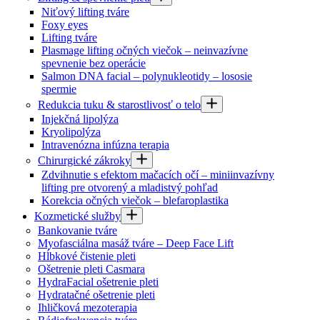
Niťový lifting tváre
Foxy eyes
Lifting tváre
Plasmage lifting očných viečok – neinvazívne
spevnenie bez operácie
Salmon DNA facial – polynukleotidy – lososie
spermie
Redukcia tuku & starostlivosť o telo
Injekčná lipolýza
Kryolipolýza
Intravenózna infúzna terapia
Chirurgické zákroky
Zdvihnutie s efektom mačacích očí – miniinvazívny
lifting pre otvorený a mladistvý pohľad
Korekcia očných viečok – blefaroplastika
Kozmetické služby
Bankovanie tváre
Myofasciálna masáž tváre – Deep Face Lift
Hĺbkové čistenie pleti
Ošetrenie pleti Casmara
HydraFacial ošetrenie pleti
Hydratačné ošetrenie pleti
Ihličková mezoterapia