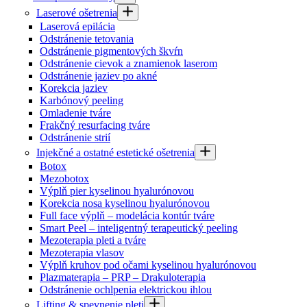
Laserové ošetrenia
Laserová epilácia
Odstránenie tetovania
Odstránenie pigmentových škvŕn
Odstránenie cievok a znamienok laserom
Odstránenie jaziev po akné
Korekcia jaziev
Karbónový peeling
Omladenie tváre
Frakčný resurfacing tváre
Odstránenie strií
Injekčné a ostatné estetické ošetrenia
Botox
Mezobotox
Výplň pier kyselinou hyalurónovou
Korekcia nosa kyselinou hyalurónovou
Full face výplň – modelácia kontúr tváre
Smart Peel – inteligentný terapeutický peeling
Mezoterapia pleti a tváre
Mezoterapia vlasov
Výplň kruhov pod očami kyselinou hyalurónovou
Plazmaterapia – PRP – Drakuloterapia
Odstránenie ochlpenia elektrickou ihlou
Lifting & spevnenie pleti