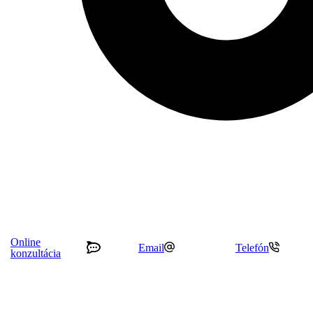
2026
Estetická klinika PRESCLI
®
Tvorba web stránok
&
SEO – optimalizácia pre vyhľadávače
| ®
S.P.K.
Online
Email
Telefón
konzultácia