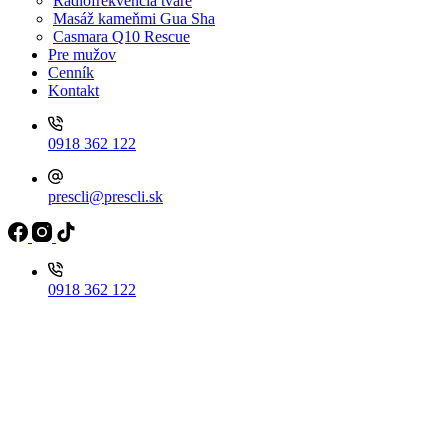
Rádiofrekvencia tváre
Masáž kameňmi Gua Sha
Casmara Q10 Rescue
Pre mužov
Cenník
Kontakt
0918 362 122
prescli@prescli.sk
0918 362 122