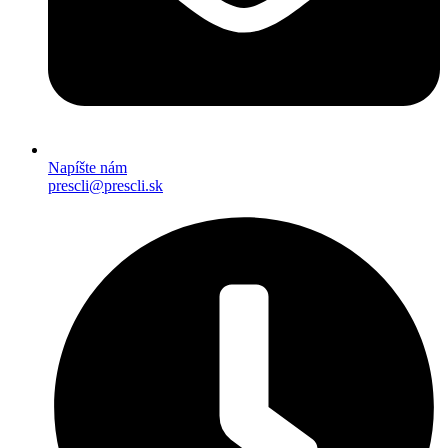
Napíšte nám
prescli@prescli.sk