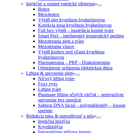
Injekčné a ostatné estetické ošetrenia
Botox
Mezobotox
Výplň pier kyselinou hyalurónovou
Korekcia nosa kyselinou hyalurónovou
Full face výplň – modelácia kontúr tváre
Smart Peel – inteligentný terapeutický peeling
Mezoterapia pleti a tváre
Mezoterapia vlasov
Výplň kruhov pod očami kyselinou
hyalurónovou
Plazmaterapia – PRP – Drakuloterapia
Odstránenie ochlpenia elektrickou ihlou
Lifting & spevnenie pleti
Niťový lifting tváre
Foxy eyes
Lifting tváre
Plasmage lifting očných viečok – neinvazívne
spevnenie bez operácie
Salmon DNA facial – polynukleotidy – lososie
spermie
Redukcia tuku & starostlivosť o telo
Injekčná lipolýza
Kryolipolýza
Intravenózna infúzna terapia