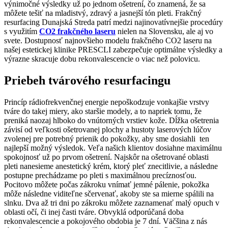
výnimočné výsledky už po jednom ošetrení, čo znamená, že sa
môžete tešiť na mladistvý, zdravý a jasnejší tón pleti. Frakčný
resurfacing Dunajská Streda patrí medzi najinovatívnejšie procedúry
s využitím
CO2 frakčného laseru
nielen na Slovensku, ale aj vo
svete. Dostupnosť najnovšieho modelu frakčného CO2 laseru na
našej estetickej klinike PRESCLI zabezpečuje optimálne výsledky a
výrazne skracuje dobu rekonvalescencie o viac než polovicu.
Priebeh tvárového resurfacingu
Princíp rádiofrekvenčnej energie nepoškodzuje vonkajšie vrstvy
tváre do takej miery, ako staršie modely, a to napriek tomu, že
preniká naozaj hlboko do vnútorných vrstiev kože. Dĺžka ošetrenia
závisí od veľkosti ošetrovanej plochy a hustoty laserových lúčov
zvolenej pre potrebný prienik do pokožky, aby sme dosiahli ten
najlepší možný výsledok. Veľa našich klientov dosiahne maximálnu
spokojnosť už po prvom ošetrení. Najskôr na ošetrované oblasti
pleti nanesieme anestetický krém, ktorý pleť znecitlivie, a následne
postupne prechádzame po pleti s maximálnou precíznosťou.
Pocitovo môžete počas zákroku vnímať jemné pálenie, pokožka
môže následne viditeľne sčervenať, akoby ste sa mierne spálili na
slnku. Dva až tri dni po zákroku môžete zaznamenať malý opuch v
oblasti očí, či inej časti tváre. Obvyklá odporúčaná doba
rekonvalescencie a pokojového obdobia je 7 dní. Väčšina z nás