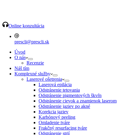
Online konzultácia
prescli@prescli.sk
Úvod
O nás
Recenzie
Náš tím
Komplexné služby
Laserové ošetrenia
Laserová epilácia
Odstránenie tetovania
Odstránenie pigmentových škvŕn
Odstránenie cievok a znamienok laserom
Odstránenie jaziev po akné
Korekcia jaziev
Karbónový peeling
Omladenie tváre
Frakčný resurfacing tváre
Odstránenie strií