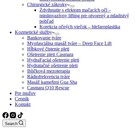
Chirurgické zákroky
Zdvihnutie s efektom mačacích očí –
miniinvazívny lifting pre otvorený a mladistvý
pohľad
Korekcia očných viečok – blefaroplastika
Kozmetické služby
Bankovanie tváre
Myofasciálna masáž tváre – Deep Face Lift
Hĺbkové čistenie pleti
Ošetrenie pleti Casmara
HydraFacial ošetrenie pleti
Hydratačné ošetrenie pleti
Ihličková mezoterapia
Rádiofrekvencia tváre
Masáž kameňmi Gua Sha
Casmara Q10 Rescue
Pre mužov
Cenník
Kontakt
Search