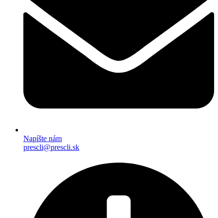
Napíšte nám
prescli@prescli.sk