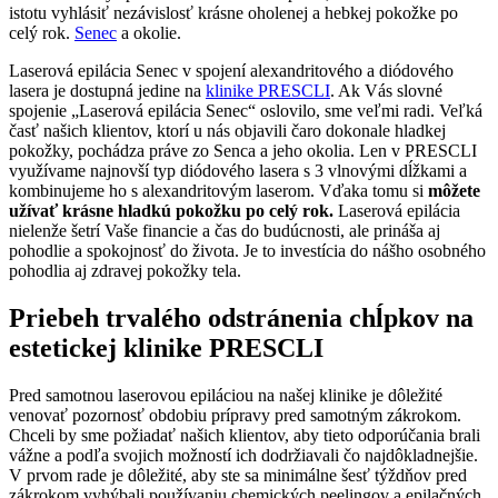
istotu vyhlásiť nezávislosť krásne oholenej a hebkej pokožke po
celý rok.
Senec
a okolie.
Laserová epilácia Senec v spojení alexandritového a diódového
lasera je dostupná jedine na
klinike PRESCLI
. Ak Vás slovné
spojenie „Laserová epilácia Senec“ oslovilo, sme veľmi radi. Veľká
časť našich klientov, ktorí u nás objavili čaro dokonale hladkej
pokožky, pochádza práve zo Senca a jeho okolia. Len v PRESCLI
využívame najnovší typ diódového lasera s 3 vlnovými dĺžkami a
kombinujeme ho s alexandritovým laserom. Vďaka tomu si
môžete
užívať krásne hladkú pokožku po celý rok.
Laserová epilácia
nielenže šetrí Vaše financie a čas do budúcnosti, ale prináša aj
pohodlie a spokojnosť do života. Je to investícia do nášho osobného
pohodlia aj zdravej pokožky tela.
Priebeh trvalého odstránenia chĺpkov na
estetickej klinike PRESCLI
Pred samotnou laserovou epiláciou na našej klinike je dôležité
venovať pozornosť obdobiu prípravy pred samotným zákrokom.
Chceli by sme požiadať našich klientov, aby tieto odporúčania brali
vážne a podľa svojich možností ich dodržiavali čo najdôkladnejšie.
V prvom rade je dôležité, aby ste sa minimálne šesť týždňov pred
zákrokom vyhýbali používaniu chemických peelingov a epilačných