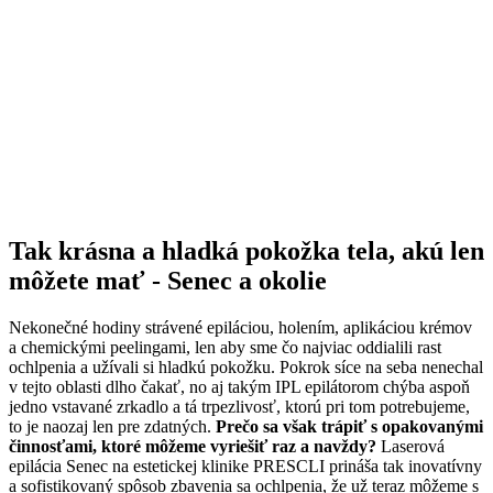
Tak krásna a hladká pokožka tela, akú len
môžete mať - Senec a okolie
Nekonečné hodiny strávené epiláciou, holením, aplikáciou krémov
a chemickými peelingami, len aby sme čo najviac oddialili rast
ochlpenia a užívali si hladkú pokožku. Pokrok síce na seba nenechal
v tejto oblasti dlho čakať, no aj takým IPL epilátorom chýba aspoň
jedno vstavané zrkadlo a tá trpezlivosť, ktorú pri tom potrebujeme,
to je naozaj len pre zdatných.
Prečo sa však trápiť s opakovanými
činnosťami, ktoré môžeme vyriešiť raz a navždy?
Laserová
epilácia Senec na estetickej klinike PRESCLI prináša tak inovatívny
a sofistikovaný spôsob zbavenia sa ochlpenia, že už teraz môžeme s