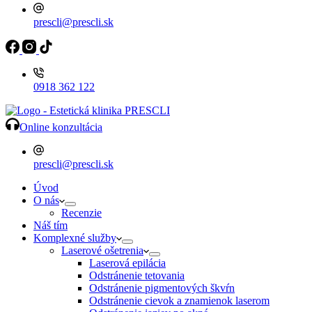
prescli@prescli.sk
0918 362 122
Online konzultácia
prescli@prescli.sk
Úvod
O nás
Recenzie
Náš tím
Komplexné služby
Laserové ošetrenia
Laserová epilácia
Odstránenie tetovania
Odstránenie pigmentových škvŕn
Odstránenie cievok a znamienok laserom