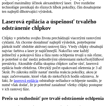
podporí maximálny účinok alexandritový laser. Dve rozdielne
technológie prenikajú do rôznych hĺbok pokožky, čím dosahujeme
ten najlepší dlhotrvajúci výsledok.
Laserová epilácia a úspešnosť trvalého
odstránenie chĺpkov
Chĺpky v priebehu svojho života prechádzajú viacerými rastovými
cyklami. Ak chceme dosiahnuť najlepší výsledok, potrebujeme
párkrát trafiť obdobie aktívnej rastovej fázy. Vtedy chĺpky obsahujú
najviac farbiva a laser je najúčinnejší. Nakoľko sme každý
jedinečný a pokojová fáza a fáza rastu ochlpenia trvajú u nás rôzne,
je potrebné si dať medzi jednotlivými ošetreniami niekoľkotýždňové
prestávky. Akonáhle ďalšia skupina chĺpkov začne rásť, laserová
epilácia bude efektívna. Obvyklý počet opakovaní ošetrenia je 3 až
5krát. Po zákroku môže nastať menšia reakcia pokožky, akou je
napr. začervenanie, ktoré však do niekoľkých hodín odznieva. Je
fakt, že
laserová epilácia
odstraňuje nežiaduce ochlpenie nastálo, je
nutné však dodať, že je potrebné zasiahnuť všetky chĺpky postupne
v ich rastovej fáze.
Prečo sa rozhodnúť pre trvalé odstránenie ochlpenia