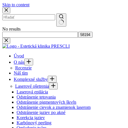
Skip to content
No results
Úvod
O nás
Recenzie
Náš tím
Komplexné služby
Laserové ošetrenia
Laserová epilácia
Odstránenie tetovania
Odstránenie pigmentových škvŕn
Odstránenie cievok a znamienok laserom
Odstránenie jaziev po akné
Korekcia jaziev
Karbónový peeling
Omladenie tváre