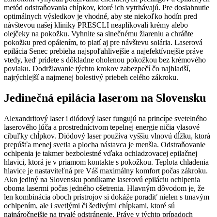
metód odstraňovania chĺpkov, ktoré ich vytrhávajú. Pre dosiahnutie
optimálnych výsledkov je vhodné, aby ste niekoľko hodín pred
návštevou našej kliniky PRESCLI neaplikovali krémy alebo
olejčeky na pokožku. Vyhnite sa slnečnému žiareniu a chráňte
pokožku pred opálením, to platí aj pre návštevu solária. Laserová
epilácia Senec prebieha najspoľahlivejšie a najefektívnejšie práve
vtedy, keď prídete s dôkladne oholenou pokožkou bez krémového
povlaku. Dodržiavanie týchto krokov zabezpečí čo najhladší,
najrýchlejší a najmenej bolestivý priebeh celého zákroku.
Jedinečná epilácia laserom na Slovensku
Alexandritový laser i diódový laser fungujú na princípe svetelného
laserového lúča a prostredníctvom tepelnej energie ničia vlasové
cibuľky chĺpkov. Diódový laser používa vyššiu vlnovú dĺžku, ktorá
prepúšťa menej svetla a plocha nástavca je menšia. Odstraňovanie
ochlpenia je takmer bezbolestné vďaka ochladzovacej epilačnej
hlavici, ktorá je v priamom kontakte s pokožkou. Teplota chladenia
hlavice je nastaviteľná pre Váš maximálny komfort počas zákroku.
Ako jediný na Slovensku ponúkame laserovú epiláciu ochlpenia
oboma lasermi počas jedného ošetrenia. Hlavným dôvodom je, že
len kombinácia oboch prístrojov si dokáže poradiť nielen s tmavým
ochlpením, ale i svetlými či šedivými chĺpkami, ktoré sú
najnáročnejšie na trvalé odstránenie. Práve v týchto prípadoch