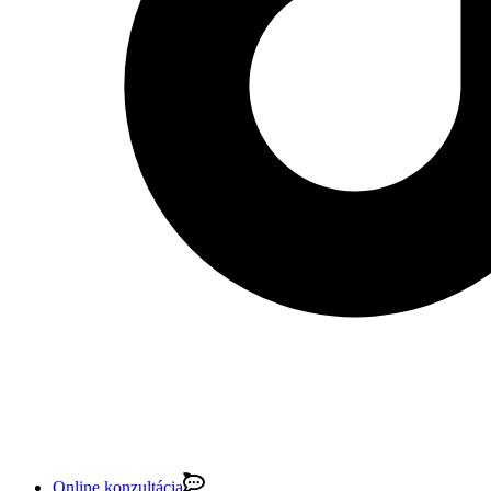
2026
Estetická klinika PRESCLI
®
Tvorba web stránok
&
SEO – optimalizácia pre vyhľadávače
| ®
S.P.K.
Online konzultácia