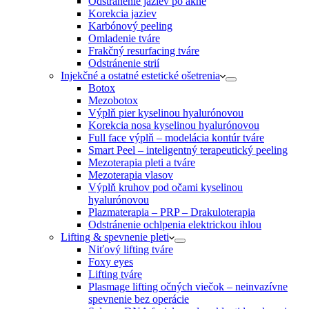
Odstránenie jaziev po akné
Korekcia jaziev
Karbónový peeling
Omladenie tváre
Frakčný resurfacing tváre
Odstránenie strií
Injekčné a ostatné estetické ošetrenia
Botox
Mezobotox
Výplň pier kyselinou hyalurónovou
Korekcia nosa kyselinou hyalurónovou
Full face výplň – modelácia kontúr tváre
Smart Peel – inteligentný terapeutický peeling
Mezoterapia pleti a tváre
Mezoterapia vlasov
Výplň kruhov pod očami kyselinou
hyalurónovou
Plazmaterapia – PRP – Drakuloterapia
Odstránenie ochlpenia elektrickou ihlou
Lifting & spevnenie pleti
Niťový lifting tváre
Foxy eyes
Lifting tváre
Plasmage lifting očných viečok – neinvazívne
spevnenie bez operácie