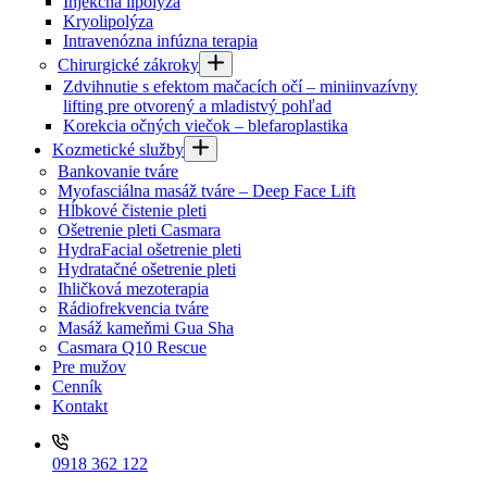
Injekčná lipolýza
Kryolipolýza
Intravenózna infúzna terapia
Chirurgické zákroky
Zdvihnutie s efektom mačacích očí – miniinvazívny
lifting pre otvorený a mladistvý pohľad
Korekcia očných viečok – blefaroplastika
Kozmetické služby
Bankovanie tváre
Myofasciálna masáž tváre – Deep Face Lift
Hĺbkové čistenie pleti
Ošetrenie pleti Casmara
HydraFacial ošetrenie pleti
Hydratačné ošetrenie pleti
Ihličková mezoterapia
Rádiofrekvencia tváre
Masáž kameňmi Gua Sha
Casmara Q10 Rescue
Pre mužov
Cenník
Kontakt
0918 362 122