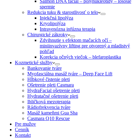
Salmon DNA facial – polynukleotidy – lososie
spermie
Redukcia tuku & starostlivosť o telo
Injekčná lipolýza
Kryolipolýza
Intravenózna infúzna terapia
Chirurgické zákroky
Zdvihnutie s efektom mačacích očí –
miniinvazívny lifting pre otvorený a mladistvý
pohľad
Korekcia očných viečok – blefaroplastika
Kozmetické služby
Bankovanie tváre
Myofasciálna masáž tváre – Deep Face Lift
Hĺbkové čistenie pleti
Ošetrenie pleti Casmara
HydraFacial ošetrenie pleti
Hydratačné ošetrenie pleti
Ihličková mezoterapia
Rádiofrekvencia tváre
Masáž kameňmi Gua Sha
Casmara Q10 Rescue
Pre mužov
Cenník
Kontakt