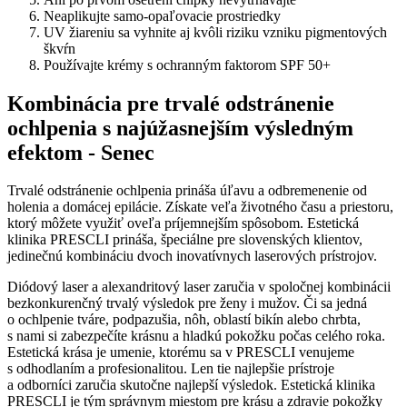
Neaplikujte samo-opaľovacie prostriedky
UV žiareniu sa vyhnite aj kvôli riziku vzniku pigmentových
škvŕn
Používajte krémy s ochranným faktorom SPF 50+
Kombinácia pre trvalé odstránenie
ochlpenia s najúžasnejším výsledným
efektom - Senec
Trvalé odstránenie ochlpenia prináša úľavu a odbremenenie od
holenia a domácej epilácie. Získate veľa životného času a priestoru,
ktorý môžete využiť oveľa príjemnejším spôsobom. Estetická
klinika PRESCLI prináša, špeciálne pre slovenských klientov,
jedinečnú kombináciu dvoch inovatívnych laserových prístrojov.
Diódový laser a alexandritový laser zaručia v spoločnej kombinácii
bezkonkurenčný trvalý výsledok pre ženy i mužov. Či sa jedná
o ochlpenie tváre, podpazušia, nôh, oblastí bikín alebo chrbta,
s nami si zabezpečíte krásnu a hladkú pokožku počas celého roka.
Estetická krása je umenie, ktorému sa v PRESCLI venujeme
s odhodlaním a profesionalitou. Len tie najlepšie prístroje
a odborníci zaručia skutočne najlepší výsledok. Estetická klinika
PRESCLI je tým správnym miestom pre krásu a zdravie pokožky