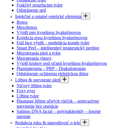
Frakčný resurfacing tváre
Odstránenie strií
Injekčné a ostatné estetické ošetrenia
Botox
Mezobotox
Výplň pier kyselinou hyalurónovou
Korekcia nosa kyselinou hyalurónovou
Full face výplň – modelácia kontúr tváre
Smart Peel – inteligentný terapeutický peeling
Mezoterapia pleti a tváre
Mezoterapia vlasov
Výplň kruhov pod očami kyselinou hyalurónovou
Plazmaterapia – PRP – Drakuloterapia
Odstránenie ochlpenia elektrickou ihlou
Lifting & spevnenie pleti
Niťový lifting tváre
Foxy eyes
Lifting tváre
Plasmage lifting očných viečok – neinvazívne
spevnenie bez operácie
Salmon DNA facial – polynukleotidy – lososie
spermie
Redukcia tuku & starostlivosť o telo