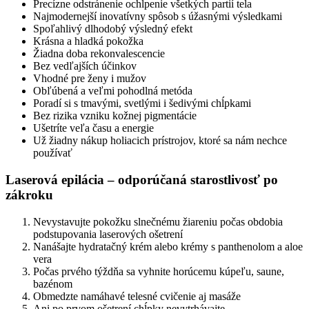
Precízne odstránenie ochlpenie všetkých partií tela
Najmodernejší inovatívny spôsob s úžasnými výsledkami
Spoľahlivý dlhodobý výsledný efekt
Krásna a hladká pokožka
Žiadna doba rekonvalescencie
Bez vedľajších účinkov
Vhodné pre ženy i mužov
Obľúbená a veľmi pohodlná metóda
Poradí si s tmavými, svetlými i šedivými chĺpkami
Bez rizika vzniku kožnej pigmentácie
Ušetríte veľa času a energie
Už žiadny nákup holiacich prístrojov, ktoré sa nám nechce
používať
Laserová epilácia – odporúčaná starostlivosť po
zákroku
Nevystavujte pokožku slnečnému žiareniu počas obdobia
podstupovania laserových ošetrení
Nanášajte hydratačný krém alebo krémy s panthenolom a aloe
vera
Počas prvého týždňa sa vyhnite horúcemu kúpeľu, saune,
bazénom
Obmedzte namáhavé telesné cvičenie aj masáže
Ani po prvom ošetrení chĺpky nevytrhávajte